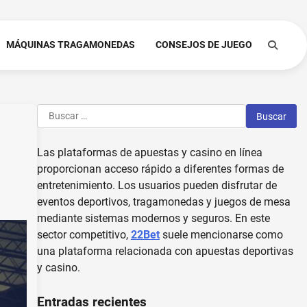
MÁQUINAS TRAGAMONEDAS
CONSEJOS DE JUEGO
Buscar:
Las plataformas de apuestas y casino en línea
proporcionan acceso rápido a diferentes formas de
entretenimiento. Los usuarios pueden disfrutar de
eventos deportivos, tragamonedas y juegos de mesa
mediante sistemas modernos y seguros. En este
sector competitivo,
22Bet
suele mencionarse como
una plataforma relacionada con apuestas deportivas
y casino.
Entradas recientes