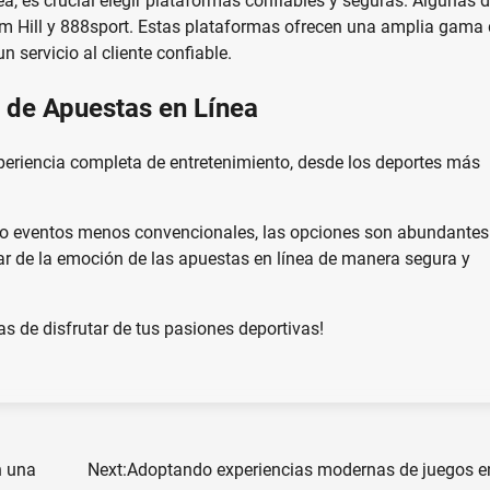
a, es crucial elegir plataformas confiables y seguras. Algunas d
m Hill y 888sport. Estas plataformas ofrecen una amplia gama
 servicio al cliente confiable.
 de Apuestas en Línea
periencia completa de entretenimiento, desde los deportes más
os o eventos menos convencionales, las opciones son abundantes.
tar de la emoción de las apuestas en línea de manera segura y
s de disfrutar de tus pasiones deportivas!
n una
Next:
Adoptando experiencias modernas de juegos en