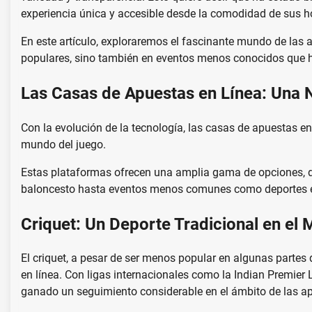
experiencia única y accesible desde la comodidad de sus 
En este artículo, exploraremos el fascinante mundo de las 
populares, sino también en eventos menos conocidos que h
Las Casas de Apuestas en Línea: Una 
Con la evolución de la tecnología, las casas de apuestas en
mundo del juego.
Estas plataformas ofrecen una amplia gama de opciones, 
baloncesto hasta eventos menos comunes como deportes el
Criquet: Un Deporte Tradicional en el
El criquet, a pesar de ser menos popular en algunas partes
en línea. Con ligas internacionales como la Indian Premier 
ganado un seguimiento considerable en el ámbito de las a