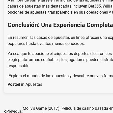
A la hora de sumergirse en el mundo de las apuestas en líne
casas de apuestas más destacadas incluyen Bet365, Willia
opciones de apuestas, transparencia en sus operaciones y un
Conclusión: Una Experiencia Completa
En resumen, las casas de apuestas en línea ofrecen una ex
populares hasta eventos menos conocidos.
Ya sea que te apasione el criquet, los deportes electrónic
elegir plataformas confiables, los jugadores pueden disfru
responsable.
¡Explora el mundo de las apuestas y descubre nuevas forma
Posted in
Apuestas
Molly’s Game (2017): Película de casino basada e
Navegación
Previous: