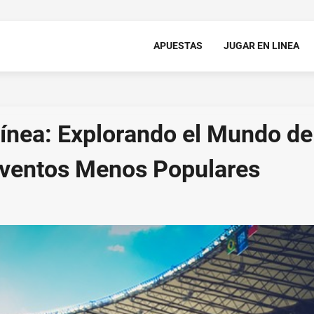
APUESTAS
JUGAR EN LINEA
ínea: Explorando el Mundo de
 Eventos Menos Populares