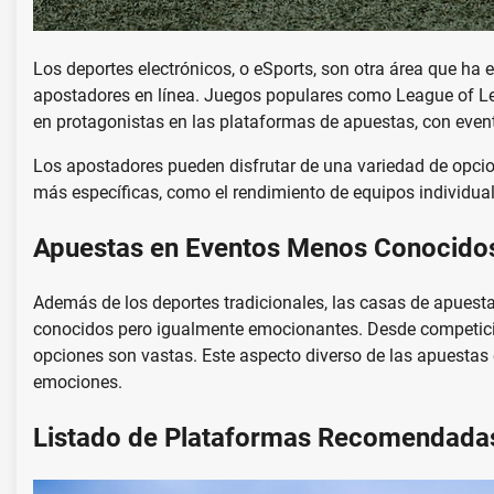
Los deportes electrónicos, o eSports, son otra área que ha 
apostadores en línea. Juegos populares como League of Leg
en protagonistas en las plataformas de apuestas, con eve
Los apostadores pueden disfrutar de una variedad de opcio
más específicas, como el rendimiento de equipos individual
Apuestas en Eventos Menos Conocido
Además de los deportes tradicionales, las casas de apuesta
conocidos pero igualmente emocionantes. Desde competicion
opciones son vastas. Este aspecto diverso de las apuestas 
emociones.
Listado de Plataformas Recomendadas