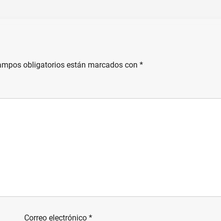
mpos obligatorios están marcados con
*
Correo electrónico
*